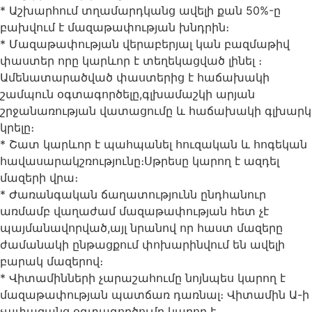
* Աշխարհում տղամարդկանց ավելի քան 50%-ը
բախվում է մազաթափության խնդրին։
* Մազաթափության վերաբերյալ կան բազմաթիվ
փաստեր որը կարևոր է տեղեկացված լինել ։
Ամենատարածված փաստերից է հաճախակի
շամպուն օգտագործելը,գլխամաշկի արյան
շրջանառության վատացումը և հաճախակի գլխարկ
կրելը։
* Շատ կարևոր է պահպանել հուզական և հոգեկան
հավասարակշռությունը։Սթրեսը կարող է ազդել
մազերի վրա։
* Ժառանգական ճաղատությունն ընդհանուր
առմամբ վաղաժամ մազաթափության հետ չէ
պայմանավորված,այլ նրանով որ հաստ մազերը
ժամանակի ընթացքում փոխարինվում են ավելի
բարակ մազերով։
* Վիտամինների չարաշահումը նոյնպես կարող է
մազաթափության պատճառ դառնալ։ Վիտամին Ա-ի
չափազանց օգտագործումը կարող է