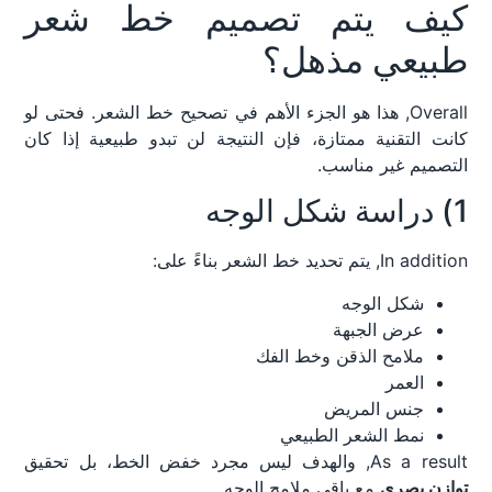
كيف يتم تصميم خط شعر
طبيعي مذهل؟
Overall, هذا هو الجزء الأهم في تصحيح خط الشعر. فحتى لو
كانت التقنية ممتازة، فإن النتيجة لن تبدو طبيعية إذا كان
التصميم غير مناسب.
1) دراسة شكل الوجه
In addition, يتم تحديد خط الشعر بناءً على:
شكل الوجه
عرض الجبهة
ملامح الذقن وخط الفك
العمر
جنس المريض
نمط الشعر الطبيعي
As a result, والهدف ليس مجرد خفض الخط، بل تحقيق
توازن بصري
مع باقي ملامح الوجه.